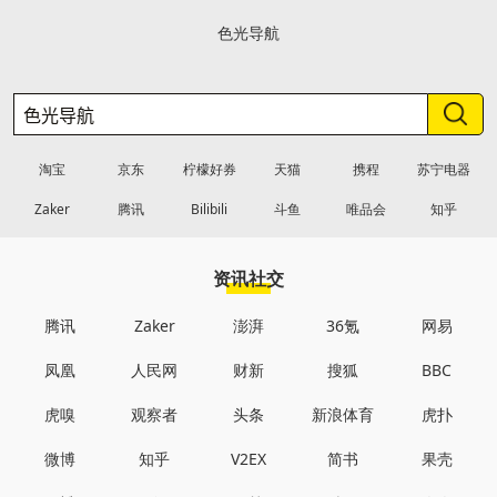
色光导航
淘宝
京东
柠檬好券
天猫
携程
苏宁电器
Zaker
腾讯
Bilibili
斗鱼
唯品会
知乎
资讯社交
腾讯
Zaker
澎湃
36氪
网易
凤凰
人民网
财新
搜狐
BBC
虎嗅
观察者
头条
新浪体育
虎扑
微博
知乎
V2EX
简书
果壳