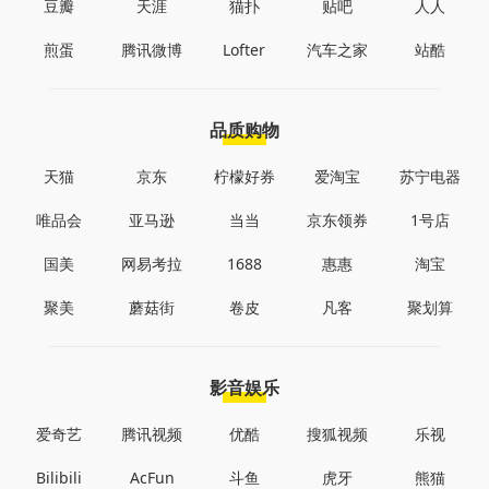
豆瓣
天涯
猫扑
贴吧
人人
煎蛋
腾讯微博
Lofter
汽车之家
站酷
品质购物
天猫
京东
柠檬好券
爱淘宝
苏宁电器
唯品会
亚马逊
当当
京东领券
1号店
国美
网易考拉
1688
惠惠
淘宝
聚美
蘑菇街
卷皮
凡客
聚划算
影音娱乐
爱奇艺
腾讯视频
优酷
搜狐视频
乐视
Bilibili
AcFun
斗鱼
虎牙
熊猫